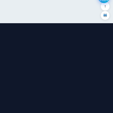
在线咨询
↑
广州钜兆数据集成有限公司
专注于AI应用定制开发，让AI真正进入业务流。
广州市南沙区黄阁镇望江二街5号807房
快速链接