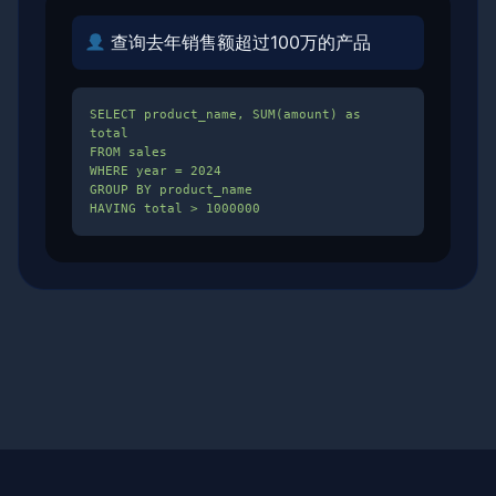
查询去年销售额超过100万的产品
SELECT product_name, SUM(amount) as
total
FROM sales
WHERE year = 2024
GROUP BY product_name
HAVING total > 1000000