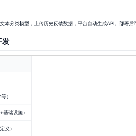
类模型，上传历史反馈数据，平台自动生成API。部署后可通过Powe
开发
on等）
+基础设施）
定义）