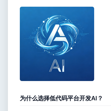
为什么选择低代码平台开发AI？