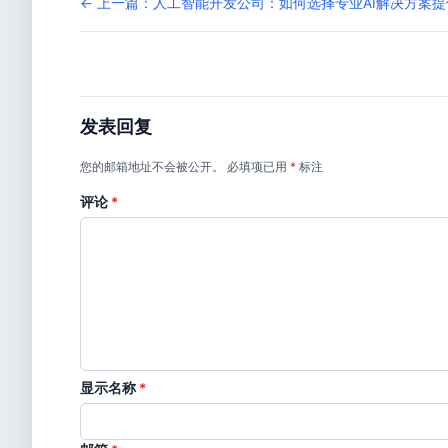
← 上一篇：人工智能开发公司：如何选择专业AI解决方案提
发表回复
您的邮箱地址不会被公开。
必填项已用
*
标注
评论
*
显示名称
*