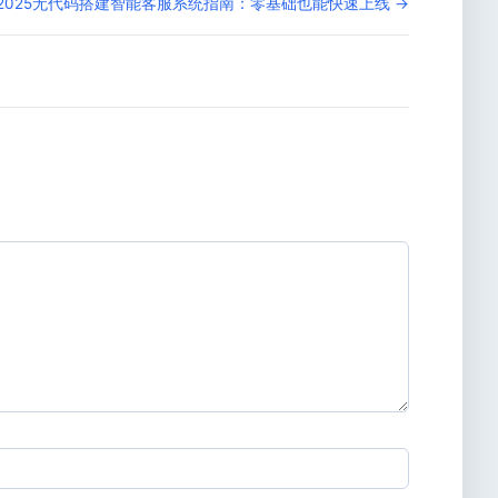
2025无代码搭建智能客服系统指南：零基础也能快速上线 →