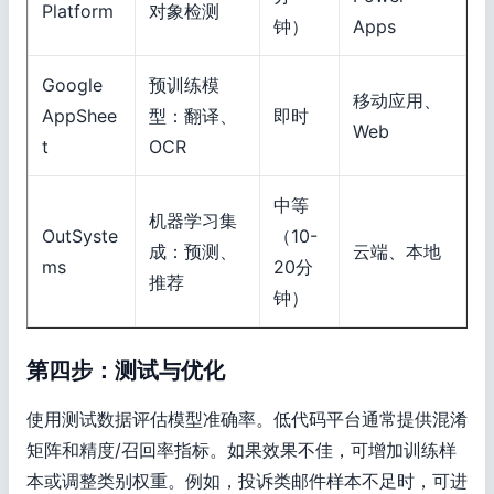
Platform
对象检测
钟）
Apps
Google
预训练模
移动应用、
AppShee
型：翻译、
即时
Web
t
OCR
中等
机器学习集
OutSyste
（10-
成：预测、
云端、本地
ms
20分
推荐
钟）
第四步：测试与优化
使用测试数据评估模型准确率。低代码平台通常提供混淆
矩阵和精度/召回率指标。如果效果不佳，可增加训练样
本或调整类别权重。例如，投诉类邮件样本不足时，可进