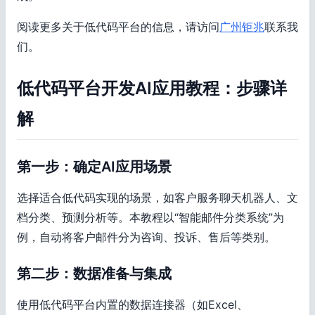
阅读更多关于低代码平台的信息，请访问
广州钜兆
联系我
们。
低代码平台开发AI应用教程：步骤详
解
第一步：确定AI应用场景
选择适合低代码实现的场景，如客户服务聊天机器人、文
档分类、预测分析等。本教程以“智能邮件分类系统”为
例，自动将客户邮件分为咨询、投诉、售后等类别。
第二步：数据准备与集成
使用低代码平台内置的数据连接器（如Excel、