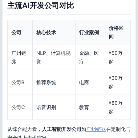
主流AI开发公司对比
价格区
公司
核心技术
行业案例
间
广州钜
NLP、计算机视
金融、医
¥50万
兆
觉
疗
起
¥30万
公司B
推荐系统
电商
起
¥80万
公司C
语音识别
教育
起
从综合能力看，
人工智能开发公司
如
广州钜兆
在定制化与
安全性上表现突出。