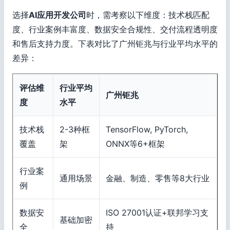
选择
AI应用开发公司
时，需考察以下维度：技术栈匹配
度、行业案例丰富度、数据安全合规性、交付流程透明度
和售后支持力度。下表对比了广州钜兆与行业平均水平的
差异：
评估维
行业平均
广州钜兆
度
水平
技术栈
2-3种框
TensorFlow, PyTorch,
覆盖
架
ONNX等6+框架
行业案
通用场景
金融、制造、零售等8大行业
例
数据安
ISO 27001认证+联邦学习支
基础加密
全
持