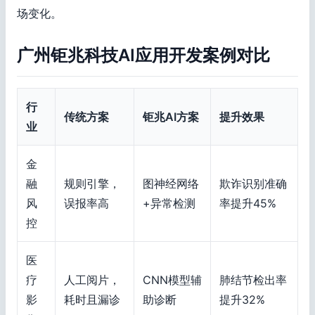
场变化。
广州钜兆科技AI应用开发案例对比
行
传统方案
钜兆AI方案
提升效果
业
金
融
规则引擎，
图神经网络
欺诈识别准确
风
误报率高
+异常检测
率提升45%
控
医
疗
人工阅片，
CNN模型辅
肺结节检出率
影
耗时且漏诊
助诊断
提升32%