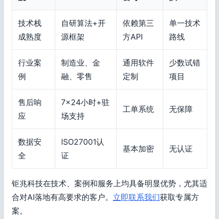
技术栈
自研算法+开
依赖第三
单一技术
成熟度
源框架
方API
路线
行业案
制造业、金
通用软件
少数试错
例
融、零售
定制
项目
售后响
7×24小时+驻
工单系统
无保障
应
场支持
数据安
ISO27001认
基本加密
无认证
全
证
钜兆科技在技术、案例和服务上均具备明显优势，尤其适
合对AI落地有高要求的客户。
立即联系我们
获取专属方
案。